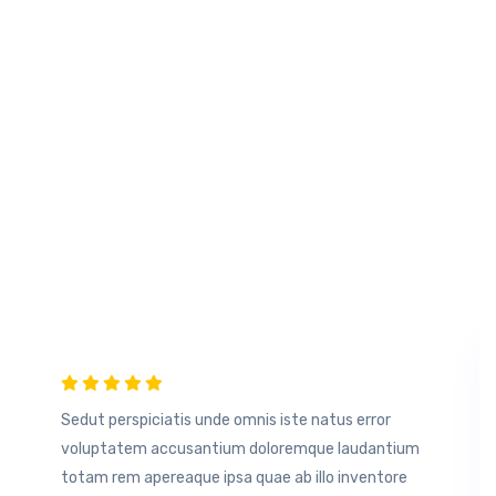
Testimonials
What Our Client’s
Say About us
Sedut perspiciatis unde omnis iste natus error
voluptatem accusantium doloremque laudantium
totam rem apereaque ipsa quae ab illo inventore